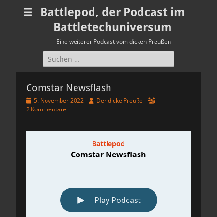
Battlepod, der Podcast im
Battletechuniversum
Eine weiterer Podcast vom dicken Preußen
Suchen
nach:
Comstar Newsflash
Veröffentlicht
Autor
5. November 2022
Der dicke Preuße
am
2 Kommentare