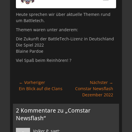
Heute sprechen wir über aktuelle Themen rund
um Battletech.
Themen waren unter anderem:
Die Zukunft der BattleTech-Lizenz in Deutschland
Die Spiel 2022
Blaine Pardoe
Viel Spaß beim Reinhören! ?
Beitragsnavigation
← Vorheriger
Nächster →
Vorheriger
Nächster
Ein Blick auf die Clans
Comstar Newsflash
Beitrag:
Beitrag:
Dezember 2022
2 Kommentare zu „Comstar
Newsflash“
Volker P.
sagt: