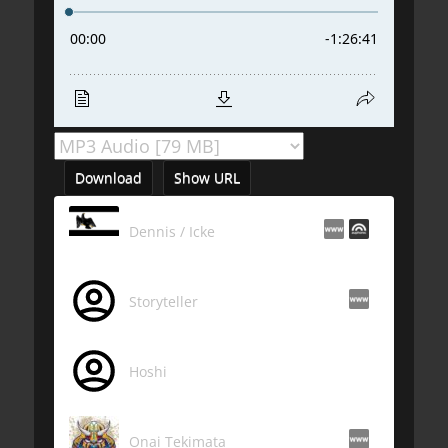
Download
Show URL
Dennis / Icke
Storyteller
Hoshi
Onai Tekimata