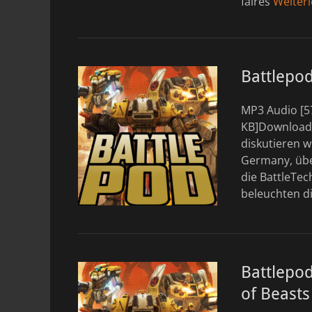
faires
Weiter
Battlepo
MP3 Audio [5
KB]DownloadS
diskutieren w
Germany, übe
die BattleTec
beleuchten d
Battlepod
of Beasts