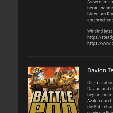
Außerdem spre
herausnehmen
bitten um Rü
entsprechen
Wir sind jetz
https://stea
https://www.
Davion T
Diesmal ohne 
Davion und di
beginnend mi
Avalon durch 
die Entstehun
sowie die En