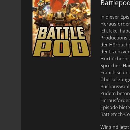
Battlepod
In dieser Epi
Herausforder
Ich, Icke, ha
Productions 
der Hörbuchpr
der Lizenzve
Hörbüchern, e
Sprecher. Har
Franchise und
Übersetzunge
Buchauswahl 
Zudem betone
Herausforder
Episode biete
Battletech-Co
Wir sind jetz