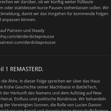
chen wir darüber, ob wir künftig weiter Fülllaute
 oder stattdessen kurze Pausen stehenlassen sollen. Wir
ckmeldung, damit wir das Vorgehen für kommende Folgen
d anpassen können.
t auf Patreon und Steady
dyhq.com/de/derdickepreusse
patreon.com/derdickepreusse
eil 1 REMASTERD.
die Ähhs. In dieser Folge sprechen wir über das Haus
e frühe Geschichte seiner Machtbasis in BattleTech,
t der Herkunft des Namens und dem Aufstieg auf New
Heirat, Einfluss und politische Bündnisse. Wir behandeln
g der Vereinigten Sonnen, die Rolle von Lucien Davion
twicklung von Konzil und dezentraleren Herrschaftsformen.