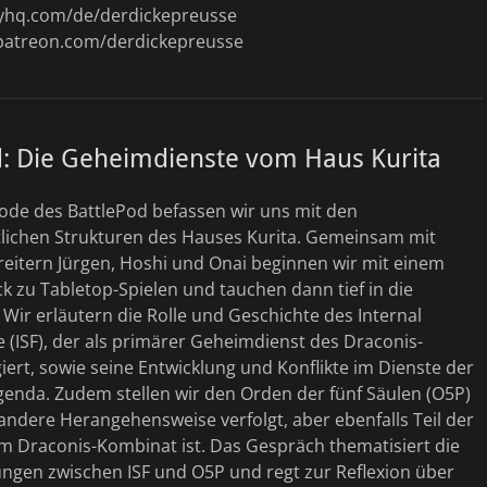
dyhq.com/de/derdickepreusse
patreon.com/derdickepreusse
d: Die Geheimdienste vom Haus Kurita
sode des BattlePod befassen wir uns mit den
lichen Strukturen des Hauses Kurita. Gemeinsam mit
reitern Jürgen, Hoshi und Onai beginnen wir mit einem
 zu Tabletop-Spielen und tauchen dann tief in die
 Wir erläutern die Rolle und Geschichte des Internal
e (ISF), der als primärer Geheimdienst des Draconis-
ert, sowie seine Entwicklung und Konflikte im Dienste der
genda. Zudem stellen wir den Orden der fünf Säulen (O5P)
 andere Herangehensweise verfolgt, aber ebenfalls Teil der
m Draconis-Kombinat ist. Das Gespräch thematisiert die
ngen zwischen ISF und O5P und regt zur Reflexion über