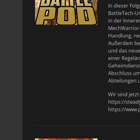
In dieser Fol
BattleTech-U
in der Innere
MechWarrior 
Handlung, ne
Außerdem beh
und das neue
einer Regelän
Geheimdienst
Abschluss um 
Abteilungen 
Wir sind jetz
https://stea
https://www.