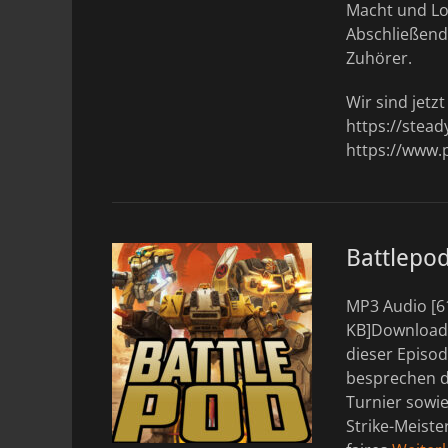
Macht und Loy
Abschließend 
Zuhörer.
Wir sind jetz
https://stea
https://www.
Battlepo
MP3 Audio [6
KB]DownloadS
dieser Episod
besprechen di
Turnier sowie
Strike-Meiste