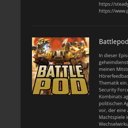
https://stea
https://www.
Battlepo
In dieser Epi
geheimdienst
meinen Mitst
Hörerfeedback
Thematik ein.
Security Forc
Kombinats agi
politischen A
vor, der eine
Machtspiele i
Wechselwirku