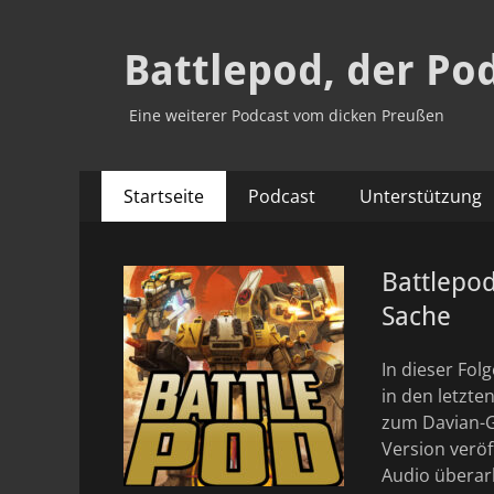
Battlepod, der Po
Eine weiterer Podcast vom dicken Preußen
Primäres
Zum
Startseite
Podcast
Unterstützung
Inhalt
Menü
springen
Battlepod
Sache
In dieser Fo
in den letzte
zum Davian-
Version veröf
Audio überarb