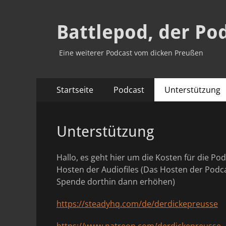
Battlepod, der Po
Eine weiterer Podcast vom dicken Preußen
Primäres
Zum
Startseite
Podcast
Unterstützung
Inhalt
Menü
springen
Unterstützung
Hallo, es geht hier um die Kosten für die P
Hosten der Audiofiles (Das Hosten der Podca
Spende dorthin dann erhöhen)
https://steadyhq.com/de/derdickepreusse