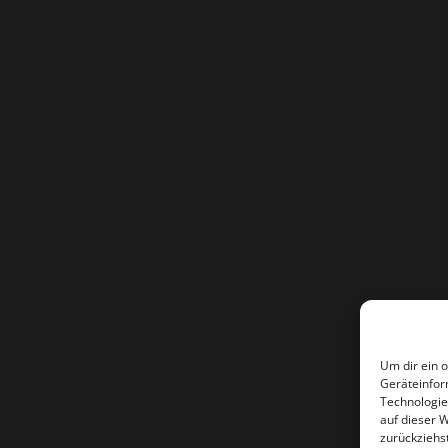
Um dir ein 
Geräteinfor
Technologie
auf dieser W
zurückziehs