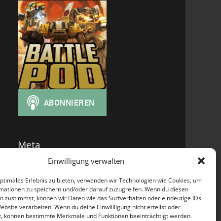
Meta
Einwilligung verwalten
Anmelden
Eintrags-Feed
optimales Erlebnis zu bieten, verwenden wir Technologien wie Cookies, um
Kommentar-Feed
mationen zu speichern und/oder darauf zuzugreifen. Wenn du diesen
WordPress.org
n zustimmst, können wir Daten wie das Surfverhalten oder eindeutige IDs
ebsite verarbeiten. Wenn du deine Einwillligung nicht erteilst oder
t, können bestimmte Merkmale und Funktionen beeinträchtigt werden.