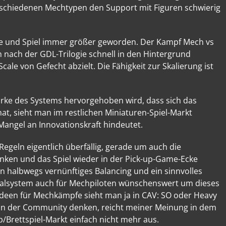
rschiedenen Mechtypen den Support mit Figuren schwierig
re und Spiel immer größer geworden. Der Kampf Mech vs
n nach der GDL-Trilogie schnell in den Hintergrund
ale von Gefecht abzielt. Die Fähigkeit zur Skalierung ist
rke des Systems hervorgehoben wird, dass sich das
at, sieht man im restlichen Miniaturen-Spiel-Markt
Mangel an Innovationskraft hindeutet.
 Regeln eigentlich überfällig, gerade um auch die
enken und das Spiel wieder in der Pick-up-Game-Ecke
in halbwegs vernünftiges Balancing und ein sinnvolles
ralsystem auch für Mechpiloten wünschenswert um dieses
 Ideen für Mechkämpfe sieht man ja in CAV: SO oder Heavy
e in der Community denken, reicht meiner Meinung in dem
p/Brettspiel-Markt einfach nicht mehr aus.