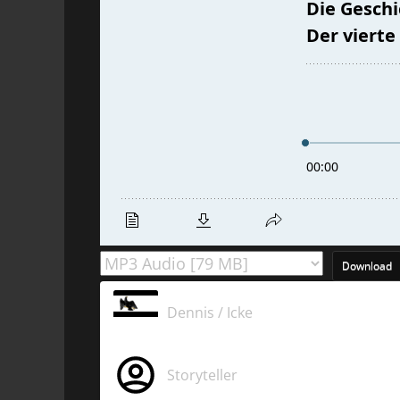
Download
Dennis / Icke
Storyteller