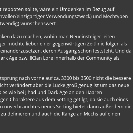
t rebooten sollte, wäre ein Umdenken im Bezug auf
nvoller/einzigartiger Verwendungszweck) und Mechtypen
notwendig) wünschenswert.
ken dazu machen, wohin man Neueinsteiger leiten
er möchte lieber einer gegenwärtigen Zeitlinie folgen als
seinanderzusetzen, deren Ausgang schon feststeht. Und da
Dark Age bzw. IlClan Lore innerhalb der Community als
eitsprung nach vorne auf ca. 3300 bis 3500 nicht die bessere
icht verändert aber die Lücke groß genug ist um das neue
s es wie bei Jihad und Dark Age an den Haaren
gen Charaktere aus dem Setting getilgt, da sie auch eines
in unverbrauchtes neues Setting bietet dann außerdem die
zu definieren und auch die Range an Mechs auf einen