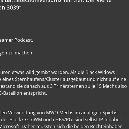
Battletechuniversums Teil vier: Der vierte
von 3039“
tsamer Podcast.
ngen zu machen.
kturen etwas wild gemixt worden. Als die Black Widows
 eines Sternhaufens/Cluster ausgebaut und nicht auf eine
bestand sie danach aus 3 Trinärsternen zu je 15 Mechs also
Bataillon entspricht.
llen Verwendung von MWO-Mechs im analogen Spiel ist
r der Block CGL/IWM noch HBS/PGI sind selbst IP-Inhaber
icrosoft. Daher müssten sich die beiden Rechteinhaber