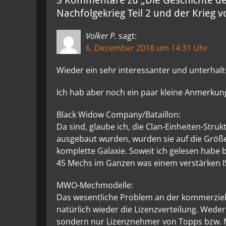
3 Kommentare zu „Die Geschichte des 
Nachfolgekrieg Teil 2 und der Krieg 
Volker P.
sagt:
6. Dezember 2018 um 14:31 Uhr
Wieder ein sehr interessanter und unterhal
Ich hab aber noch ein paar kleine Anmerku
Black Widow Company/Bataillon:
Da sind, glaube ich, die Clan-Einheiten-Stru
ausgebaut wurden, wurden sie auf die Größe
komplette Galaxie. Soweit ich gelesen habe 
45 Mechs im Ganzen was einem verstärken IS-
MWO-Mechmodelle:
Das wesentliche Problem an der kommerzie
natürlich wieder die Lizenzverteilung. Wede
sondern nur Lizenznehmer von Topps bzw. M