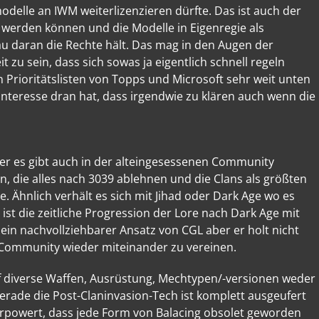
delle an IWM weiterlizenzieren dürfte. Das ist auch der
 werden können und die Modelle in Eigenregie als
u daran die Rechte hält. Das mag in den Augen der
zu sein, dass sich sowas ja eigentlich schnell regeln
n Prioritätslisten von Topps und Microsoft sehr weit unten
Interesse dran hat, dass irgendwie zu klären auch wenn die
aber es gibt auch in der alteingesessenen Community
, die alles nach 3039 ablehnen und die Clans als größten
e. Ähnlich verhält es sich mit Jihad oder Dark Age wo es
t die zeitliche Progression der Lore nach Dark Age mit
 ein nachvollziehbarer Ansatz von CGL aber er holt nicht
ie Community wieder miteinander zu vereinen.
f diverse Waffen, Ausrüstung, Mechtypen/-versionen weder
Gerade die Post-Claninvasion-Tech ist komplett ausgeufert
berpowert, dass jede Form von Balacing obsolet geworden