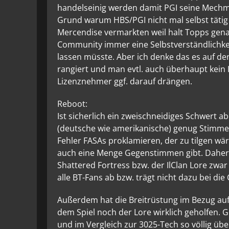
handelseinig werden damit PGI seine Mechmo
Grund warum HBS/PGI nicht mal selbst tätig
Mercendise vermarkten weil halt Topps gena
Community immer eine Selbstverständlichkeit 
lassen müsste. Aber ich denke das es auf de
rangiert und man evtl. auch überhaupt kein 
Lizenznehmer ggf. darauf drängen.
Reboot:
Ist sicherlich ein zweischneidiges Schwert 
(deutsche wie amerikanische) genug Stimmen
Fehler FASAs proklamieren, der zu tilgen wär
auch eine Menge Gegenstimmen gibt. Daher is
Shattered Fortress bzw. der IlClan Lore zwar
alle BT-Fans ab bzw. trägt nicht dazu bei d
Außerdem hat die Breitrüstung im Bezug au
dem Spiel noch der Lore wirklich geholfen. 
und im Vergleich zur 3025-Tech so völlig ü