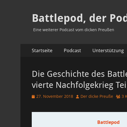
Battlepod, der Po
Eine weiterer Podcast vom dicken Preußen
Primäres
Zum
Startseite
Podcast
Unterstützung
Inhalt
Menü
springen
Die Geschichte des Battl
vierte Nachfolgekrieg Te
Veröffentlicht
Autor
27. November 2018
Der dicke Preuße
3 
am