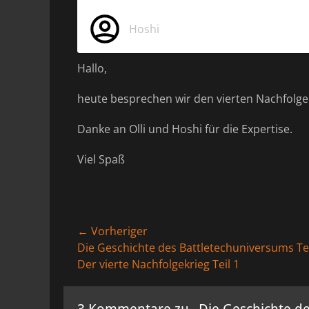
Hoshi
Hallo,
heute besprechen wir den vierten Nachfolgekr
Danke an Olli und Hoshi für die Expertise.
Viel Spaß
Beitragsnavigation
← Vorheriger
Vorheriger
Die Geschichte des Battletechuniversums Tei
Beitrag:
Der vierte Nachfolgekrieg Teil 1