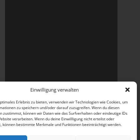
Einwilligung verwalten
optimales Erlebnis zu bieten, verwenden wir Technologien wie Cookies, um
mationen zu speichern und/oder darauf zuzugreifen. Wenn du diesen
n zustimmst, können wir Daten wie das Surfverhalten oder eindeutige IDs
ebsite verarbeiten. Wenn du deine Einwillligung nicht erteilst oder
t, können bestimmte Merkmale und Funktionen beeinträchtigt werden.