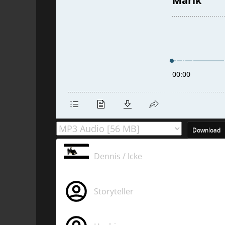
Download
Dennis / Icke
Storyteller