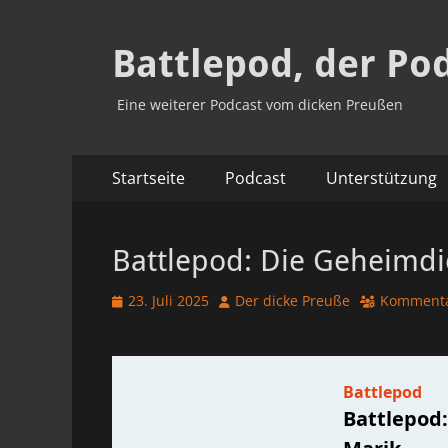
Battlepod, der Po
Eine weiterer Podcast vom dicken Preußen
Primäres
Zum
Startseite
Podcast
Unterstützung
Inhalt
Menü
springen
Battlepod: Die Geheimd
Veröffentlicht
Autor
23. Juli 2025
Der dicke Preuße
Kommenta
am