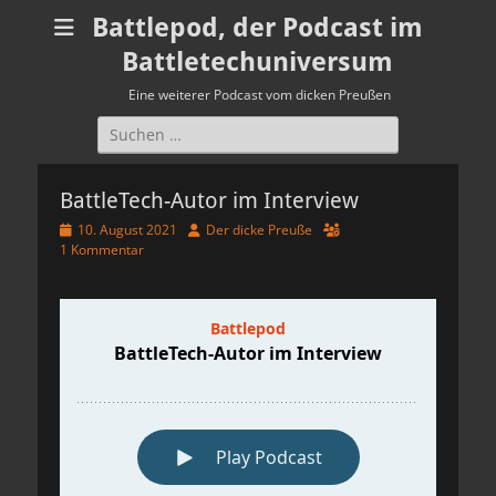
Battlepod, der Podcast im
Battletechuniversum
Eine weiterer Podcast vom dicken Preußen
Suchen
nach:
BattleTech-Autor im Interview
Veröffentlicht
Autor
10. August 2021
Der dicke Preuße
am
1 Kommentar