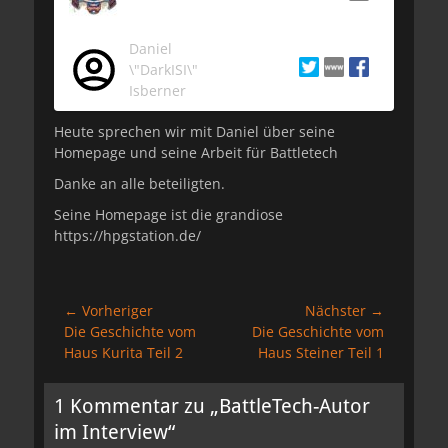
Daniel
\"DarkISI\"
Isberner
Heute sprechen wir mit Daniel über seine
Homepage und seine Arbeit für Battletech
Danke an alle beteiligten.
Seine Homepage ist die grandiose
https://hpgstation.de/
Beitragsnavigation
← Vorheriger
Nächster →
Vorheriger
Nächster
Die Geschichte vom
Die Geschichte vom
Beitrag:
Beitrag:
Haus Kurita Teil 2
Haus Steiner Teil 1
1 Kommentar zu „BattleTech-Autor
im Interview“