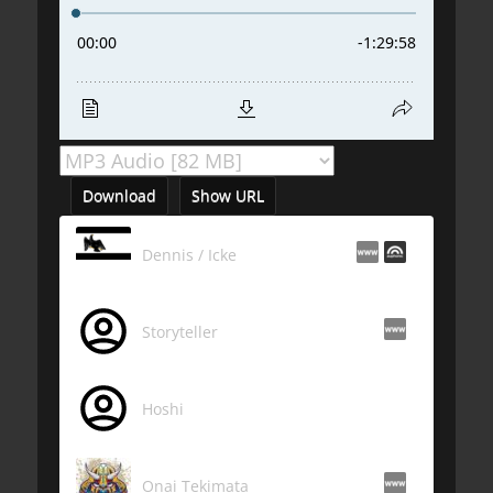
Download
Show URL
Dennis / Icke
Storyteller
Hoshi
Onai Tekimata