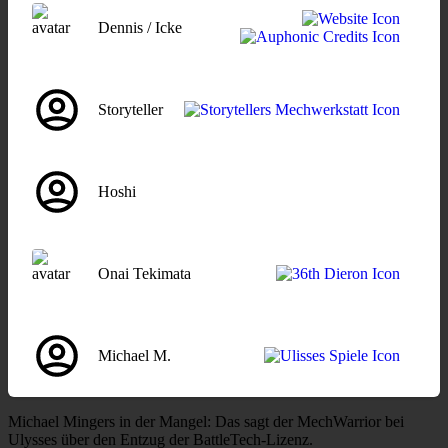
Dennis / Icke
Storyteller
Hoshi
Onai Tekimata
Michael M.
Michael Mingers in der Mangel: Das sagt der MechWarrior bei
Ulysses über den Entzug der BattleTech-Lizenz.