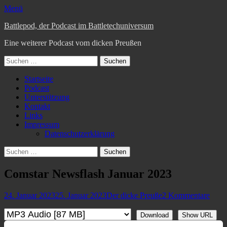
Menü
Battlepod, der Podcast im Battletechuniversum
Eine weiterer Podcast vom dicken Preußen
Suchen
nach:
Primäres
Zum
Startseite
Inhalt
Podcast
Menü
springen
Unterstützung
Kontakt
Links
Impressum
Datenschutzerklärung
Suchen
Suchen
nach:
Comstar Newsflash Januar 2023
Veröffentlicht
Autor
24. Januar 2023
25. Januar 2023
Der dicke Preuße
2 Kommentare
am
Download
Show URL