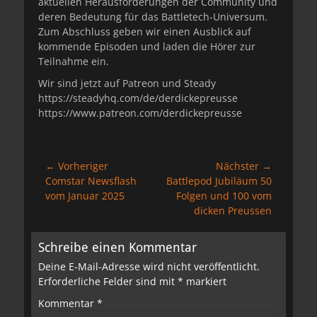
aktuellen Herausforderungen der Community und
deren Bedeutung für das Battletech-Universum.
Zum Abschluss geben wir einen Ausblick auf
kommende Episoden und laden die Hörer zur
Teilnahme ein.
Wir sind jetzt auf Patreon und Steady
https://steadyhq.com/de/derdickepreusse
https://www.patreon.com/derdickepreusse
Beitragsnavigation
← Vorheriger
Nächster →
Vorheriger
Nächster
Comstar Newsflash
Battlepod Jubiläum 50
Beitrag:
Beitrag:
vom Januar 2025
Folgen und 100 vom
dicken Preussen
Schreibe einen Kommentar
Deine E-Mail-Adresse wird nicht veröffentlicht.
Erforderliche Felder sind mit
*
markiert
Kommentar
*