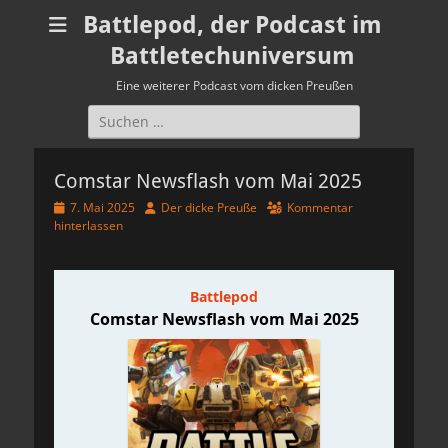
Battlepod, der Podcast im
Battletechuniversum
Eine weiterer Podcast vom dicken Preußen
Suchen
nach:
Comstar Newsflash vom Mai 2025
Veröffentlicht
Autor
7. Mai 2025
Der dicke Preuße
Kommentar
am
hinterlassen