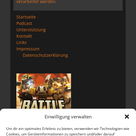
verarbeitet werden.
Startseite
Podcast
Unterstützung
Kontakt
Links
Impressum
Datenschutzerklärung
Einwilligung verwalten
Um dir ein optimales Erlebnis zu bieten, verwenden wir Technologien wie
Cookies, um Geräteinformationen zu speichern und/oder darauf