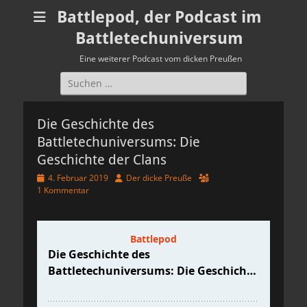
Battlepod, der Podcast im
Battletechuniversum
Eine weiterer Podcast vom dicken Preußen
Suchen
nach:
Die Geschichte des
Battletechuniversums: Die
Geschichte der Clans
Veröffentlicht
Autor
4. Februar 2019
Der dicke Preuße
am
1 Kommentar