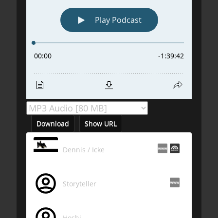
Download
Show URL
Dennis / Icke
Storyteller
Hoshi