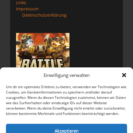
Links
Impressum
Datenschutzerklärung
Einwilligung verwalten
Um dir ein optimales Erlebnis zu bieten, verwenden wir Technologien wie
Cookies, um Geräteinformationen zu speichern und/oder darauf
zuzugreifen. Wenn du diesen Technologien zustimmst, können wir Daten
wie das Surfverhalten oder eindeutige IDs auf dieser Website
verarbeiten. Wenn du deine Einwillligung nicht erteilst oder zurückziehst,
können bestimmte Merkmale und Funktionen beeinträchtigt werden.
Meta
Anmelden
Akzeptieren