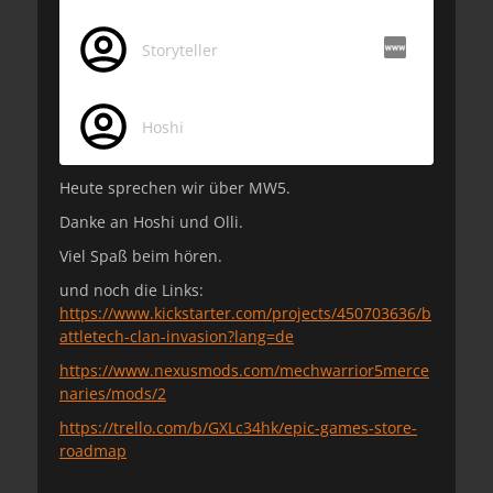
Storyteller
Hoshi
Heute sprechen wir über MW5.
Danke an Hoshi und Olli.
Viel Spaß beim hören.
und noch die Links:
https://www.kickstarter.com/projects/450703636/b
attletech-clan-invasion?lang=de
https://www.nexusmods.com/mechwarrior5merce
naries/mods/2
https://trello.com/b/GXLc34hk/epic-games-store-
roadmap