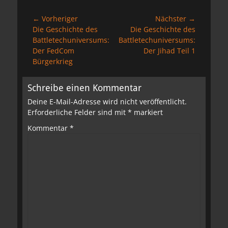
Beitragsnavigation
← Vorheriger
Nächster →
Vorheriger
Nächster
Die Geschichte des
Die Geschichte des
Beitrag:
Beitrag:
Battletechuniversums:
Battletechuniversums:
Der FedCom
Der Jihad Teil 1
Bürgerkrieg
Schreibe einen Kommentar
Deine E-Mail-Adresse wird nicht veröffentlicht.
Erforderliche Felder sind mit
*
markiert
Kommentar
*