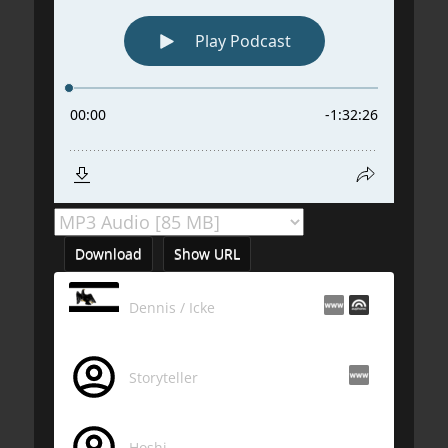
Download
Show URL
Dennis / Icke
Storyteller
Hoshi