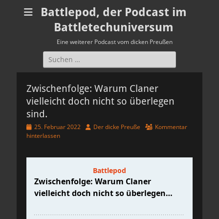
Battlepod, der Podcast im
Battletechuniversum
Eine weiterer Podcast vom dicken Preußen
Suchen
nach:
Zwischenfolge: Warum Claner
vielleicht doch nicht so überlegen
sind.
Veröffentlicht
Autor
25. Februar 2022
Der dicke Preuße
Kommentar
am
hinterlassen